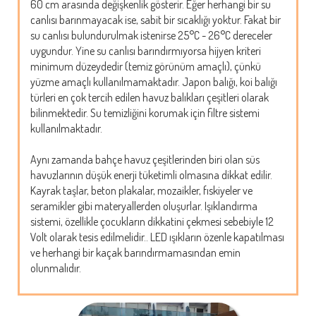
60 cm arasında değişkenlik gösterir. Eğer herhangi bir su
canlısı barınmayacak ise, sabit bir sıcaklığı yoktur. Fakat bir
su canlısı bulundurulmak istenirse 25°C - 26°C dereceler
uygundur. Yine su canlısı barındırmıyorsa hijyen kriteri
minimum düzeydedir (temiz görünüm amaçlı), çünkü
yüzme amaçlı kullanılmamaktadır. Japon balığı, koi balığı
türleri en çok tercih edilen havuz balıkları çeşitleri olarak
bilinmektedir. Su temizliğini korumak için filtre sistemi
kullanılmaktadır.
Aynı zamanda bahçe havuz çeşitlerinden biri olan süs
havuzlarının düşük enerji tüketimli olmasına dikkat edilir.
Kayrak taşlar, beton plakalar, mozaikler, fıskiyeler ve
seramikler gibi materyallerden oluşurlar. Işıklandırma
sistemi, özellikle çocukların dikkatini çekmesi sebebiyle 12
Volt olarak tesis edilmelidir.. LED ışıkların özenle kapatılması
ve herhangi bir kaçak barındırmamasından emin
olunmalıdır.