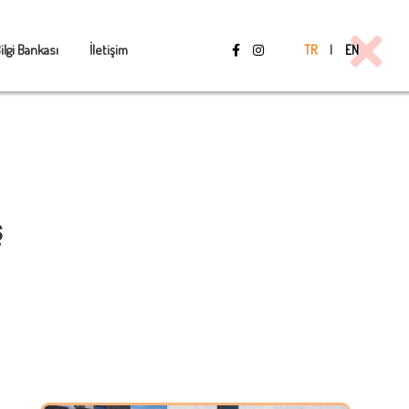
ilgi Bankası
İletişim
TR
|
EN
Ş