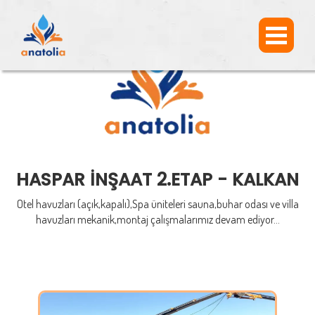
HASPAR İNŞAAT 2.ETAP - KALKAN
Otel havuzları (açık,kapalı),Spa üniteleri sauna,buhar odası ve villa
havuzları mekanik,montaj çalışmalarımız devam ediyor...